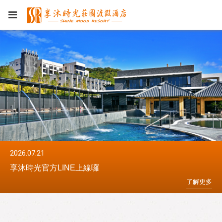
2026.07.21
20
享沐時光官方LINE上線囉
享
更
多
了
解
更
多