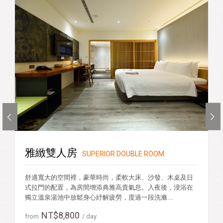
雅緻雙人房
SUPERIOR DOUBLE ROOM
舒適寬大的空間裡，豪華時尚，柔軟大床、沙發、木桌及日
式拉門的配置，為房間增添典雅高貴氣息。入夜後，浸浴在
獨立溫泉湯池中放鬆身心紓解疲勞，度過一段洗滌...
NT$8,800
from
/ day