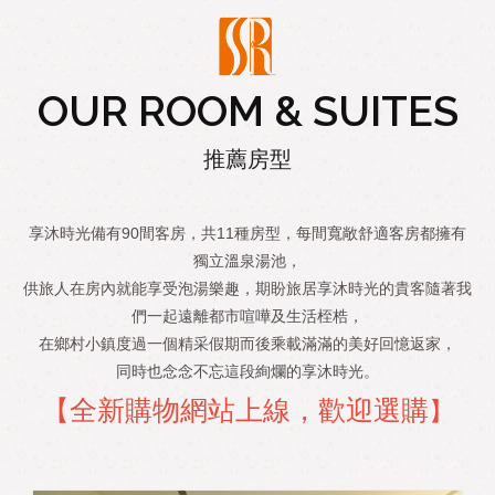
OUR ROOM & SUITES
推薦房型
享沐時光備有90間客房，共11種房型，每間寬敞舒適客房都擁有
獨立溫泉湯池，
供旅人在房內就能享受泡湯樂趣，期盼旅居享沐時光的貴客隨著我
們一起遠離都市喧嘩及生活桎梏，
在鄉村小鎮度過一個精采假期而後乘載滿滿的美好回憶返家，
同時也念念不忘這段絢爛的享沐時光。
【全新購物網站上線，歡迎選購
】