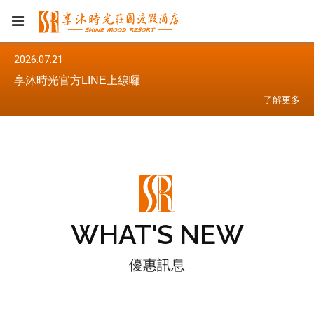
2026.07.21
20
享沐時光官方LINE上線囉
享
更
多
了
解
更
多
WHAT'S NEW
優惠訊息