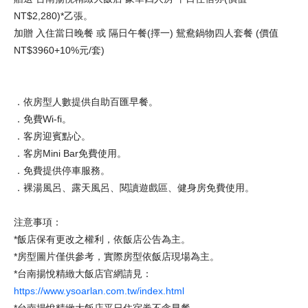
NT$2,280)*乙張。
加贈 入住當日晚餐 或 隔日午餐(擇一) 鴛鴦鍋物四人套餐 (價值
NT$3960+10%元/套)
．依房型人數提供自助百匯早餐。
．免費Wi-fi。
．客房迎賓點心。
．客房Mini Bar免費使用。
．免費提供停車服務。
．裸湯風呂、露天風呂、閱讀遊戲區、健身房免費使用。
注意事項：
*
飯店保有更改之權利，依飯店公告為主。
*
房型圖片僅供參考，實際房型依飯店現場為主。
*
台南揚悅精緻大飯店官網請見：
https://www.ysoarlan.com.tw/index.html