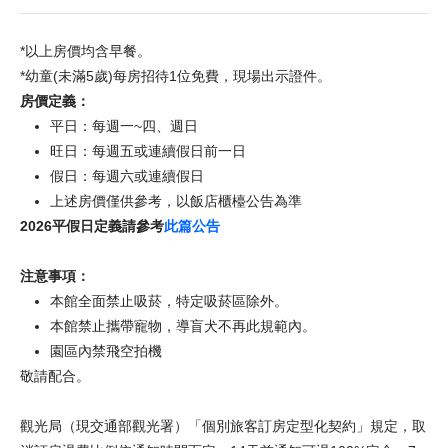
*以上房價均含早餐。
*幼童(未滿5歲)每房招待1位免費，現場出示證件。
房價定義：
平日：每週一~四、週日
旺日：每週五或連續假日前一日
假日：每週六或連續假日
上述房價僅供參考，以飯店櫃檯公告為準
2026平假日定義請參考
此篇公告
注意事項：
本館全面禁止吸菸，特定吸菸區除外。
本館禁止攜帶寵物，導盲犬不再此規範內。
園區內禁飛空拍機
敬請配合。
觀光局（現交通部觀光署）「個別旅客訂房定型化契約」規定，取