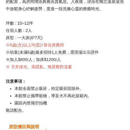
的配置，為房間增添典雅高貴氣息。入夜後，浸浴在獨立溫泉湯池
中放鬆身心紓解疲勞，度過一段洗滌心靈的療癒時光。
坪數 : 10~12坪
住宿人數 : 2人
床型 : 一大床(6*7尺)
※5歲(含)以上均需計算住房費用
※幼童(未滿5歲)最多招待1人免費，需現場出示證件
※加人$800/人 ; 加床$1200/人
※ 天井採光、高隱私、無景觀對流窗
注意事項：
本館全面禁止吸菸，特定吸菸區除外。
本館禁止攜帶寵物，導盲犬不再此規範內。
園區內禁飛空拍機
敬請配合。
房型價目與說明