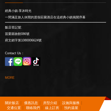
經典小鎮‧享沐時光
一間滿足旅人休閒的渡假莊園酒店在這經典小鎮揭開序幕
飯店登記號:
苗栗縣旅館086號
府文銷字第1080006624號
Contact Us：
M
O
R
E
關
於
飯
店
優
惠
訊
息
房
型
介
紹
設
施
與
服
務
交
通
位
置
聯
絡
我
們
線
上
訂
房
預
約
湯
屋