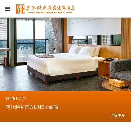
2026.07.21
20
享沐時光官方LINE上線囉
享
更
多
了
解
更
多