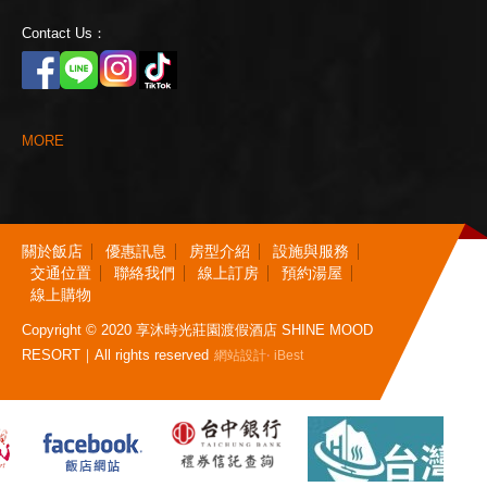
Contact Us：
M
O
R
E
關
於
飯
店
優
惠
訊
息
房
型
介
紹
設
施
與
服
務
交
通
位
置
聯
絡
我
們
線
上
訂
房
預
約
湯
屋
線
上
購
物
Copyright © 2020 享沐時光莊園渡假酒店 SHINE MOOD
RESORT｜All rights reserved
‧
網站設計
iBest