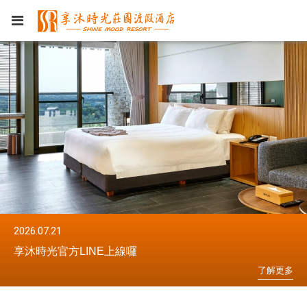
2026.07.21
20
享沐時光官方LINE上線囉
享
更
多
了
解
更
多