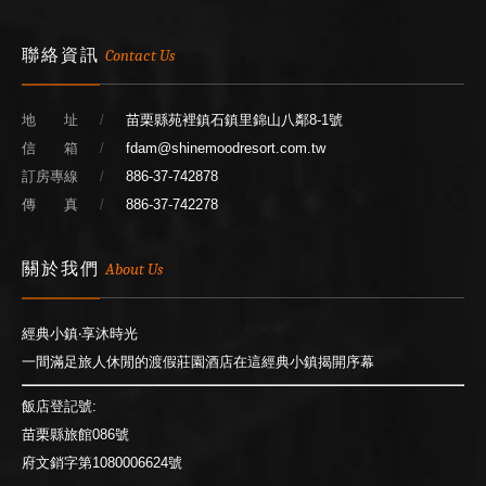
聯絡資訊
Contact Us
地 址
苗栗縣苑裡鎮石鎮里錦山八鄰8-1號
信 箱
fdam@shinemoodresort.com.tw
訂房專線
886-37-742878
傳 真
886-37-742278
關於我們
About Us
經典小鎮‧享沐時光
一間滿足旅人休閒的渡假莊園酒店在這經典小鎮揭開序幕
飯店登記號:
苗栗縣旅館086號
府文銷字第1080006624號