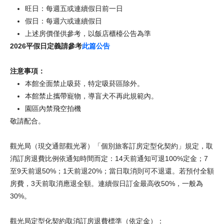
旺日：每週五或連續假日前一日
假日：每週六或連續假日
上述房價僅供參考，以飯店櫃檯公告為準
2026平假日定義請參考
此篇公告
注意事項：
本館全面禁止吸菸，特定吸菸區除外。
本館禁止攜帶寵物，導盲犬不再此規範內。
園區內禁飛空拍機
敬請配合。
觀光局（現交通部觀光署）「個別旅客訂房定型化契約」規定，取
消訂房退費比例依通知時間而定：14天前通知可退100%定金；7
至9天前退50%；1天前退20%；當日取消則可不退還。若預付全額
房費，3天前取消應退全額。連續假日訂金最高收50%，一般為
30%。
觀光局定型化契約取消訂房退費標準（依定金）：